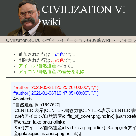
Civilization6(Civ6 シヴィライゼーション6) 攻略Wiki
-
アイコン
追加された行は
この色
です。
削除された行は
この色
です。
アイコン/自然遺産
へ行く。
アイコン/自然遺産 の差分を削除
#author("2020-05-21T20:29:20+09:00","","")
#author("2021-01-06T10:47:05+09:00","","")
#contents

*自然遺産 [#m1947620]

|CENTER:表示|CENTER:書き方||CENTER:表示|CENTER:書
|&ref(アイコン/自然遺産/cliffs_of_dover.png,nolink);|&amp;
産/crater_lake.png,nolink);|

|&ref(アイコン/自然遺産/dead_sea.png,nolink);|&amp;ref(ア
産/galapagos_islands.png,nolink);|
