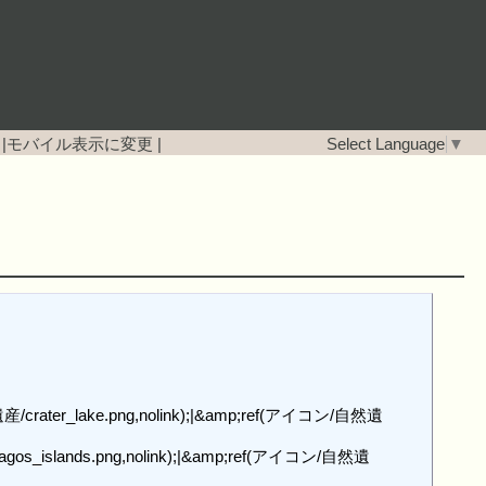
|
モバイル表示に変更
|
Select Language
▼
遺産/crater_lake.png,nolink);|&amp;ref(アイコン/自然遺
os_islands.png,nolink);|&amp;ref(アイコン/自然遺