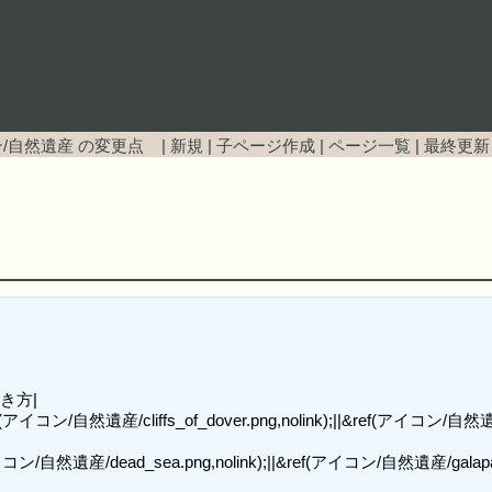
/自然遺産
の変更点 |
新規
|
子ページ作成
|
ページ一覧
|
最終更新
き方|

ref(アイコン/自然遺産/cliffs_of_dover.png,nolink);||&ref(アイコン/自然
イコン/自然遺産/dead_sea.png,nolink);||&ref(アイコン/自然遺産/galapag