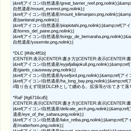
|&ref(アイコン/自然遺産/great_barrier_reef.png,nolink);|&am
自然遺産/mount_everest.png,nolink);|

|&ref(アイコン/自然遺産/mount_kilimanjaro.png,nolink);|&a
産/pantanal.png,nolink);|

|&ref(アイコン/自然遺産/piopiotahi.png,nolink);|&amp;ref(ア
産/torres_del_paine.png,nolink);|

|&ref(アイコン/自然遺産/tsingy_de_bemaraha.png,nolink);|&
自然遺産/yosemite.png,nolink);|

*DLC [#h8c4ff1b]

|CENTER:表示|CENTER:書き方||CENTER:表示|CENTER:書
|&ref(アイコン/自然遺産/eyjafjallajokull.png,nolink);|&amp;
産/giants_causeway.png,nolink);|

|&ref(アイコン/自然遺産/lysefjord.png,nolink);|&amp;ref(アイコ
|&ref(アイコン/自然遺産/ha_long_bay.png,nolink);|&amp;ref(ア
//取り合えず現状DLC枠として纏める。拡張等が出てきて落
*RaF [#g6716cd5]

|CENTER:表示|CENTER:書き方||CENTER:表示|CENTER:書
|&ref(アイコン/自然遺産/delicate_arch.png,nolink);|&amp;r
遺産/eye_of_the_sahara.png,nolink);|

|&ref(アイコン/自然遺産/lake_retba.png,nolink);|&amp;ref(
産/matterhorn.png,nolink);|

|&ref(アイコン/自然遺産/mount_roraima.png,nolink);|&amp;r