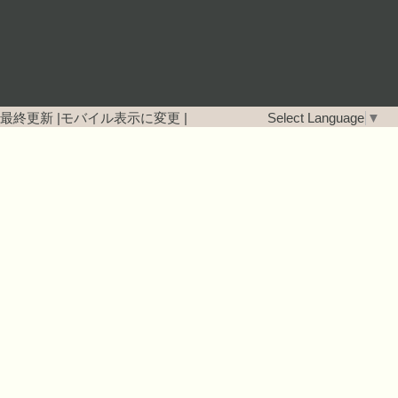
最終更新
|
モバイル表示に変更
|
Select Language
▼