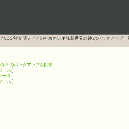
ポ/GS/神文明ヌビアの神攻略レポ/4.新世界の神
のバックアップ一
界の神 のバックアップを削除
ソース
]
ソース
]
ソース
]