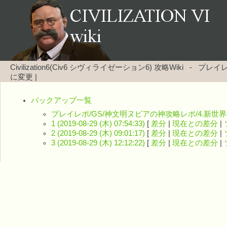
Civilization6(Civ6 シヴィライゼーション6) 攻略Wiki
-
プレイレ
に変更
|
バックアップ一覧
プレイレポ/GS/神文明ヌビアの神攻略レポ/4.新世
1 (2019-08-29 (木) 07:54:33)
[
差分
|
現在との差分
|
2 (2019-08-29 (木) 09:01:17)
[
差分
|
現在との差分
|
3 (2019-08-29 (木) 12:12:22)
[
差分
|
現在との差分
|