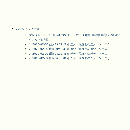
バックアップ一覧
プレイレポ/GS/三都市不戦でクリアするGS神日本科学勝利/その1 のバッ
クアップを削除
1 (2020-02-08 (土) 23:02:28)
[
差分
|
現在との差分
|
ソース
]
2 (2020-02-09 (日) 00:53:37)
[
差分
|
現在との差分
|
ソース
]
3 (2020-02-09 (日) 03:02:48)
[
差分
|
現在との差分
|
ソース
]
4 (2020-02-09 (日) 06:56:00)
[
差分
|
現在との差分
|
ソース
]