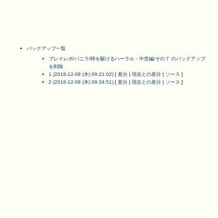
バックアップ一覧
プレイレポ/バニラ/時を駆けるハーラル・中世編/その７ のバックアップ
を削除
1 (2016-12-08 (木) 09:21:02)
[
差分
|
現在との差分
|
ソース
]
2 (2016-12-08 (木) 09:34:51)
[
差分
|
現在との差分
|
ソース
]