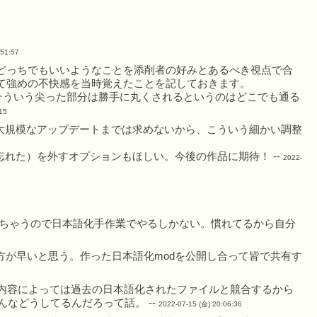
:51:57
どっちでもいいようなことを添削者の好みとあるべき視点で合
て強めの不快感を当時覚えたことを記しておきます。
がそういう尖った部分は勝手に丸くされるというのはどこでも通る
15
大規模なアップデートまでは求めないから、こういう細かい調整
れた）を外すオプションもほしい。今後の作品に期待！ --
2022-
っちゃうので日本語化手作業でやるしかない。慣れてるから自分
方が早いと思う。作った日本語化modを公開し合って皆で共有す
の内容によっては過去の日本語化されたファイルと競合するから
などうしてるんだろって話。 --
2022-07-15 (金) 20:06:36