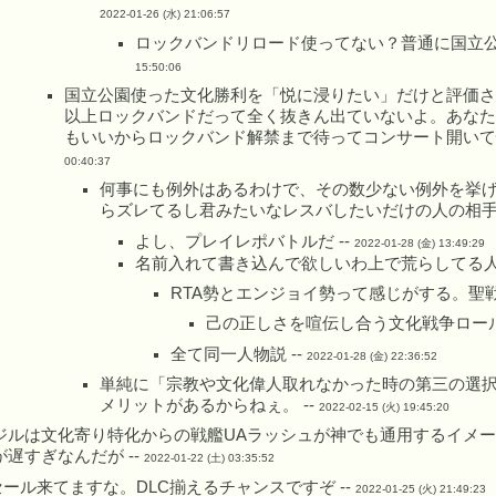
2022-01-26 (水) 21:06:57
ロックバンドリロード使ってない？普通に国立公
15:50:06
国立公園使った文化勝利を「悦に浸りたい」だけと評価さ
以上ロックバンドだって全く抜きん出ていないよ。あなた
もいいからロックバンド解禁まで待ってコンサート開いて
00:40:37
何事にも例外はあるわけで、その数少ない例外を挙
らズレてるし君みたいなレスバしたいだけの人の相手す
よし、プレイレポバトルだ --
2022-01-28 (金) 13:49:29
名前入れて書き込んで欲しいわ上で荒らしてる人
RTA勢とエンジョイ勢って感じがする。聖戦
己の正しさを喧伝し合う文化戦争ロール
全て同一人物説 --
2022-01-28 (金) 22:36:52
単純に「宗教や文化偉人取れなかった時の第三の選
メリットがあるからねぇ。 --
2022-02-15 (火) 19:45:20
ジルは文化寄り特化からの戦艦UAラッシュが神でも通用するイメー
が遅すぎなんだが --
2022-01-22 (土) 03:35:52
でセール来てますな。DLC揃えるチャンスですぞ --
2022-01-25 (火) 21:49:23