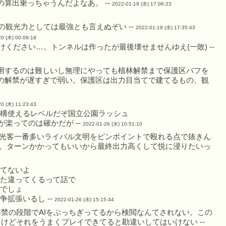
算出乗っちゃうんだよなあ。 --
2022-01-19 (水) 17:06:23
観光力としては最強とも言えぬぞい --
2022-01-19 (水) 17:35:43
20 (木) 00:09:18
ださい…。トンネルは作ったが最後壊せませんゆえ(一敗) --
用するのは難しいし無理にやっても植林解禁まで保護区バフを
の解禁が遅すぎで弱い。保護区は出力目当てで建てるもの、観
20 (木) 11:23:43
は結構使えるレベルだぞ国立公園ラッシュ
楽ってのは確かだが --
2022-01-26 (水) 10:51:10
光客一番多いライバル文明をピンポイントで殴れる点で抜きん
。ターンかかってもいいから最終出力高くして悦に浸りたいっ
てないよ
た違ってくるって話で
でしょ
拡張いるし --
2022-01-26 (水) 15:15:44
禁の段階でAIをぶっちぎってるから検閲なんてされない。この
けどそれをうまくプレイできてると勘違いしてはいけない --