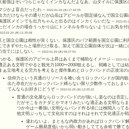
区最強はそいつらじゃなくインカなんだよなあ。山タイルに保護区の
マジかよ盲点だったわ --
2022-01-19 (水) 17:32:55
出力だけならその通りだが山岳はアピールが固定値なんで国立公園の
保護区メインでも出力ちゃんと出るのはインカくらいだな --
2022-01-
ただインカの場合うっかり山にトンネルを作らないようにお気を付けく
022-01-20 (木) 11:35:08
区と国立公園は相性が良くない。保護区のバフ範囲を国立公園に利
にできずやたらと場所だけ取る。加えて国立公園自体が次は一緒に
の当てにはしない。 --
2022-01-20 (木) 09:27:53
わかる。保護区のアピール上昇はあくまで補助なイメージ --
2022-01-
適正ある文明でやると観光力1000〜2000狙えるし、戦略として
まぁ立地考える労力を考えると傑作集めとロックバンドの正攻法のが
信仰力という共通のリソースを喰い合うロックバンドが国内観
出た存在だからロックバンド縛らない限り少数作っておしまい
てんならお好きにどうぞ --
2022-01-26 (水) 12:05:22
普通の文化屋ならロックバンドのが強いし楽なのは否定し
だがそこをカナダとかマオリみたいな適正ある文明ならま
つか今は一番強い文明ならバンド作る頃には検閲入ってる
他文明ぶっちして文化出すのはそれはそれで文化適正か戦争
違わないよ。まともな内政力があればロックバンド解
ゲーム難易度低いから弱い動きしてても余裕で勝てる