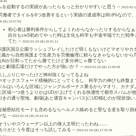
48:40
ムを起動するの実績があったらもっと分かりやすいと思う --
2022-01-1
労働者でタイルを6つ改善するという実績の達成率は80.8%なので
9 (水) 15:07:03
初心者は勝利条件からしてよくわからなかったりするからなぁ
自分もciv5初めてやった時は文化も科学も中途半端でただ戦
てた --
2022-01-19 (水) 20:51:11
保護区国立公園ラッシュプレイしたけど弱くもないけどマオリやカ
主義から自然保護まで生産力を労働倫理に頼らなきゃならないから
はAIが日和ってたから勝てたけど多分神じゃ勝てない
と劇場広場だけでやった方が強いか？ --
2022-01-19 (水) 11:00:09
久しぶりにやったけど神AI強くなってるよね
やオックスフォード積極的にとってくるし、科学力の伸びも終盤まで
ジルはいろんな区域にジャングルボーナス乗るからマオリ、カナダ
に区域一つ使うよりかはUDが上げてくれる快適性で都市スパムが
づきの通り聖地、劇場(あと適宜キャンパス)にUD積むのが現状強
は秘密結社モードも含めるならヘルメス絡めると聖なる道を取り損
な --
2022-01-19 (水) 16:42:24
そういやスウェーデン以上の偉人文明だったわね……
ありがとう今度はそっち試してみる --
2022-01-19 (水) 17:32:34