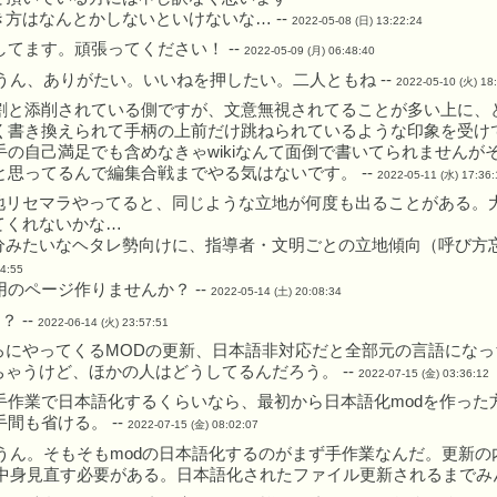
方はなんとかしないといけないな… --
2022-05-08 (日) 13:22:24
してます。頑張ってください！ --
2022-05-09 (月) 06:48:40
うん、ありがたい。いいねを押したい。二人ともね --
2022-05-10 (火) 18
割と添削されている側ですが、文意無視されてることが多い上に、
く書き換えられて手柄の上前だけ跳ねられているような印象を受け
手の自己満足でも含めなきゃwikiなんて面倒で書いてられません
と思ってるんで編集合戦までやる気はないです。 --
2022-05-11 (水) 17:36:
地リセマラやってると、同じような立地が何度も出ることがある。
てくれないかな…
分みたいなヘタレ勢向けに、指導者・文明ごとの立地傾向（呼び方忘
44:55
用のページ作りませんか？ --
2022-05-14 (土) 20:08:34
？ --
2022-06-14 (火) 23:57:51
ろにやってくるMODの更新、日本語非対応だと全部元の言語にな
ちゃうけど、ほかの人はどうしてるんだろう。 --
2022-07-15 (金) 03:36:12
手作業で日本語化するくらいなら、最初から日本語化modを作った
手間も省ける。 --
2022-07-15 (金) 08:02:07
うん。そもそもmodの日本語化するのがまず手作業なんだ。更新
中身見直す必要がある。日本語化されたファイル更新されるまでみん