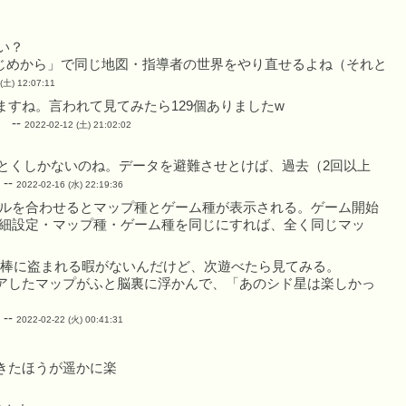
い？
じめから」で同じ地図・指導者の世界をやり直せるよね（それと
(土) 12:07:11
すね。言われて見てみたら129個ありましたw
--
2022-02-12 (土) 21:02:02
とくしかないのね。データを避難させとけば、過去（2回以上
--
2022-02-16 (水) 22:19:36
ルを合わせるとマップ種とゲーム種が表示される。ゲーム開始
細設定・マップ種・ゲーム種を同じにすれば、全く同じマッ
棒に盗まれる暇がないんだけど、次遊べたら見てみる。
リアしたマップがふと脳裏に浮かんで、「あのシド星は楽しかっ
--
2022-02-22 (火) 00:41:31
きたほうが遥かに楽