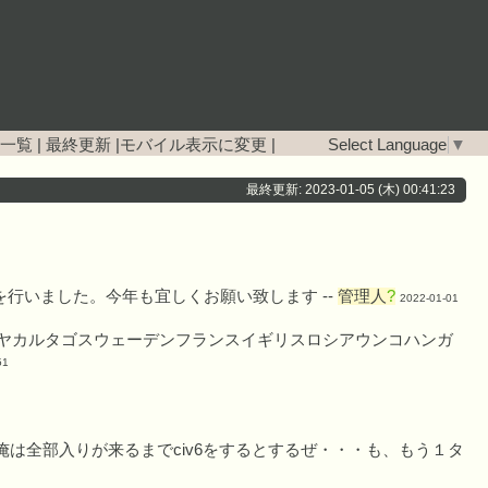
一覧
|
最終更新
|
モバイル表示に変更
|
Select Language
▼
最終更新: 2023-01-05 (木) 00:41:23
行いました。今年も宜しくお願い致します --
管理人
?
2022-01-01
マヤカルタゴスウェーデンフランスイギリスロシアウンコハンガ
51
は全部入りが来るまでciv6をするとするぜ・・・も、もう１タ