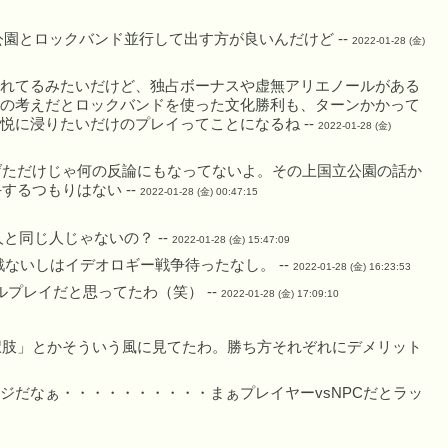
園とロックバンド並行して出す方が良いんだけど --
2022-01-28 (金)
れてるみたいだけど、独占ボーナスや虚無アリエノールがある
の考えだとロックバンドを使った文化勝利も、ターンかかって
悦に浸りたいだけのプレイってことになるね --
2022-01-28 (金)
げただけじゃ何の反論にもなってないよ。その上国立公園の話か
るつもりはない --
2022-01-28 (金) 00:47:15
と同じ人じゃないの？ --
2022-01-28 (金) 15:47:09
ないしはイデオロギー戦争待ったなし。 --
2022-01-28 (金) 16:23:53
プレイだと思ってたわ（笑） --
2022-01-28 (金) 17:09:10
択肢」とかそういう風に見てたわ。勝ち方それぞれにデメリット
ジだなぁ・・・・・・・・・・まぁプレイヤーvsNPCだとラッ