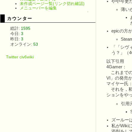
やや今更だ
未作成ページ一覧(リンク切れ確認)
メニューバーを編集
薄い
↑
カウンター
総計:
1595
epicの
今日:
3
昨日:
3
St
オンライン:
53
「「シヴ
う？」（4
Twitter civ6wiki
以下引用
4Gamer：
これまでの
VI」の発売
マイヤー氏
それを，私
ションをやっ
引用
ズールーは
私がWi
添削をし