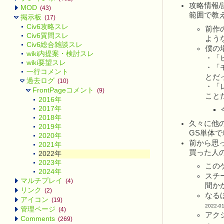
攻略情報
MOD
(43)
範囲で教え
掲示板
(17)
Civ6攻略スレ
前作
Civ6質問スレ
よう
Civ6総合雑談スレ
僕の
wiki内提案・検討スレ
・「
wiki要望スレ
・「
一行コメント
とだ
過去ログ
(10)
・「
FrontPageコメント
(9)
ことだ
2016年
2017年
2018年
久々に他
2019年
GS単体で
2020年
前から思
2021年
買った人
2022年
2023年
この
2024年
スチ
マルチプレイ
(4)
間か
リンク
(2)
なる
アイコン
(19)
2022-01
管理ページ
(4)
アク
Comments
(269)