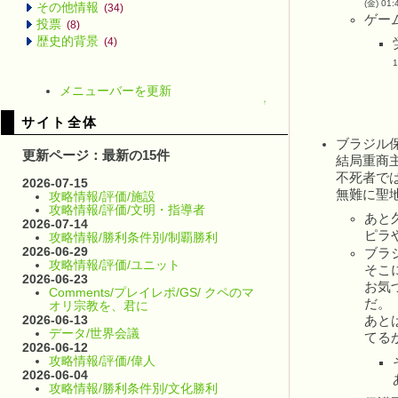
(金) 01:
その他情報
(34)
ゲー
投票
(8)
歴史的背景
(4)
1
メニューバーを更新
↑
サイト全体
ブラジル
更新ページ：最新の15件
結局重商
不死者で
2026-07-15
無難に聖地
攻略情報/評価/施設
攻略情報/評価/文明・指導者
あと
2026-07-14
ピラ
攻略情報/勝利条件別/制覇勝利
2026-06-29
ブラ
攻略情報/評価/ユニット
そこ
2026-06-23
お気
Comments/プレイレポ/GS/ クペのマ
だ。
オリ宗教を、君に
2026-06-13
あと
データ/世界会議
てるか
2026-06-12
攻略情報/評価/偉人
2026-06-04
攻略情報/勝利条件別/文化勝利