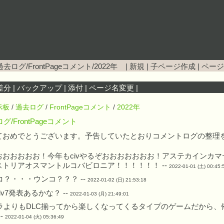
去ログ/FrontPageコメント/2022年
|
新規
|
子ページ作成
|
ページ
差分
|
バックアップ
|
添付
|
ページ名変更
|
示板
/
過去ログ
/
FrontPageコメント
/
2022年
グ/FrontPageコメント
ておめでとうございます。予告していたとおりコメントログの整理を
おおおおおお！今年もcivやるぞおおおおおおお！アステカインカ
ストリアオスマントルコバビロニア！！！！！！ --
2022-01-01 (土) 00:45:
コ？・・・ウンコ？？？ --
2022-01-02 (日) 21:53:18
v7発表あるかな？ --
2022-01-03 (月) 21:49:01
ラよりもDLC揃ってから楽しくなってくるタイプのゲームだから、俺
--
2022-01-04 (火) 05:36:49