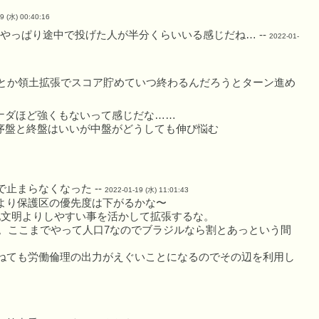
9 (水) 00:40:16
、やっぱり途中で投げた人が半分くらいいる感じだね… --
2022-01-
争とか領土拡張でスコア貯めていつ終わるんだろうとターン進め
ナダほど強くもないって感じだな……
序盤と終盤はいいが中盤がどうしても伸び悩む
止まらなくなった --
2022-01-19 (水) 11:01:43
より保護区の優先度は下がるかな〜
他文明よりしやすい事を活かして拡張するな。
い。ここまでやって人口7なのでブラジルなら割とあっという間
ねても労働倫理の出力がえぐいことになるのでその辺を利用し