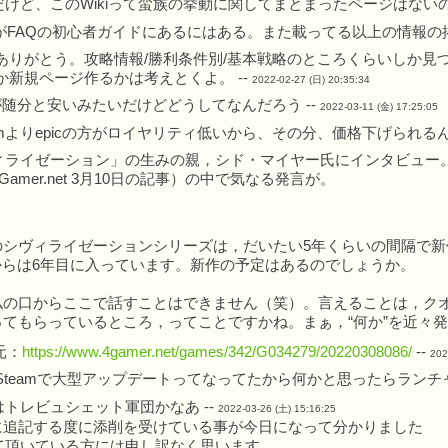
けど、このWikiって蛮族の挙動に関してまとまったページはないのか
がFAQの初心者ガイドにあるにはある。また載ってる以上の情報の掲
ありがとう。攻略情報/勝利条件別/基本戦略のところくらいしか見
か新規ページ作るかは考えとくよ。 --
2022-02-27 (日) 20:35:34
方が随分と安いみたいだけどどうしてなんだろう --
2022-03-11 (金) 17:25:05
eamよりepicの方がロイヤリティ低いから、その分、価格下げられるん
ィライゼーション」の生みの親，シド・マイヤー氏にインタビュー
Gamer.net 3月10日の記事）の中で気なる発言が。
シヴィライゼーションシリーズは，だいたい5年くらいの間隔で新
からは6年目に入っています。新作の予定はあるのでしょうか。
：
の口からここで話すことはできません（笑）。言えることは，クオ
てもらっているところ，ってことですかね。まぁ，“何か”を近々発
元：
https://www.4gamer.net/games/342/G034279/20220308086/
--
202
Steamで大型アップデートってなってたから何かと思ったらランチャ
トレビュシェット軍団かなあ --
2022-03-26 (土) 15:16:25
kiに追記する度に添削を受けている事が今日になって分かりました
て頂いている方には申し訳なく思います