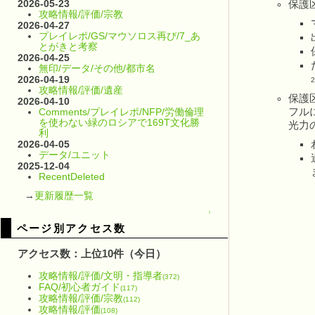
2026-05-23
保護
攻略情報/評価/宗教
2026-04-27
プレイレポ/GS/マウソロス再び/7_あ
とがきと考察
2026-04-25
無印/データ/その他/都市名
2026-04-19
2
攻略情報/評価/遺産
保護
2026-04-10
フル
Comments/プレイレポ/NFP/労働倫理
を使わない緑のロシアで169T文化勝
光力
利
2026-04-05
データ/ユニット
2025-12-04
RecentDeleted
→
更新履歴一覧
↑
ページ別アクセス数
アクセス数：上位10件（今日）
攻略情報/評価/文明・指導者
(372)
FAQ/初心者ガイド
(117)
攻略情報/評価/宗教
(112)
攻略情報/評価
(108)