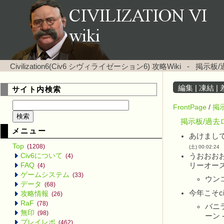
Civilization6(Civ6 シヴィライゼーション6) 攻略Wiki
-
掲示板/過
編集
|
凍結
|
サイト内検索
FrontPage
/
掲
掲示板/過去ロ
メニュー
あけまし
Top
(1208)
(土) 00:02:24
Civ6について
うおおお
(4)
FAQ
リーオー
(4)
ゲームシステム
(33)
ウン
データ
(68)
今年こそci
攻略情報
(26)
RaF
(78)
バニ
無印
(98)
ーン 
プレイレポ
(462)