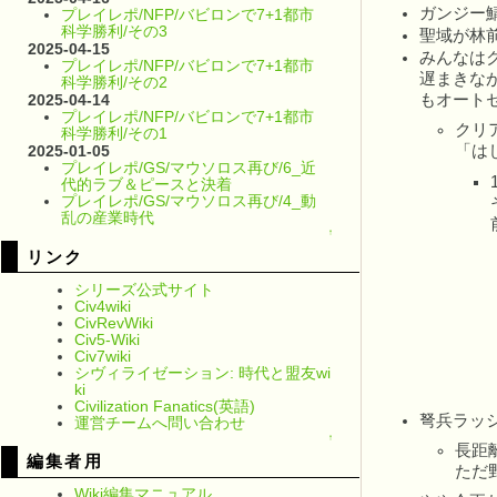
ガンジー鯖
プレイレポ/NFP/バビロンで7+1都市
科学勝利/その3
聖域が林前
2025-04-15
みんなは
プレイレポ/NFP/バビロンで7+1都市
遅まきな
科学勝利/その2
もオートセ
2025-04-14
プレイレポ/NFP/バビロンで7+1都市
クリ
科学勝利/その1
「は
2025-01-05
プレイレポ/GS/マウソロス再び/6_近
代的ラブ＆ピースと決着
プレイレポ/GS/マウソロス再び/4_動
乱の産業時代
↑
リンク
シリーズ公式サイト
Civ4wiki
CivRevWiki
Civ5-Wiki
Civ7wiki
シヴィライゼーション: 時代と盟友wi
ki
Civilization Fanatics(英語)
弩兵ラッシ
運営チームへ問い合わせ
↑
長距
編集者用
ただ
Wiki編集マニュアル