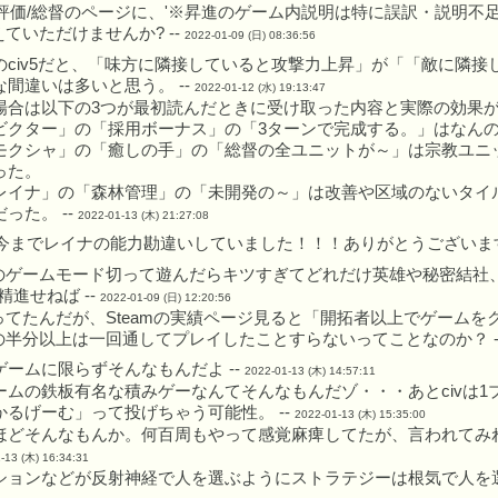
/評価/総督のページに、'※昇進のゲーム内説明は特に誤訳・説明不
ていただけませんか? --
2022-01-09 (日) 08:36:56
のciv5だと、「味方に隣接していると攻撃力上昇」が「「敵に隣
な間違いは多いと思う。 --
2022-01-12 (水) 19:13:47
場合は以下の3つが最初読んだときに受け取った内容と実際の効果
ビクター」の「採用ボーナス」の「3ターンで完成する。」はなん
モクシャ」の「癒しの手」の「総督の全ユニットが～」は宗教ユニ
った。
レイナ」の「森林管理」の「未開発の～」は改善や区域のないタイ
った。 --
2022-01-13 (木) 21:27:08
今までレイナの能力勘違いしていました！！！ありがとうございます
のゲームモード切って遊んだらキツすぎてどれだけ英雄や秘密結社
精進せねば --
2022-01-09 (日) 12:20:56
ってたんだが、Steamの実績ページ見ると「開拓者以上でゲームを
の半分以上は一回通してプレイしたことすらないってことなのか？ -
ゲームに限らずそんなもんだよ --
2022-01-13 (木) 14:57:11
ームの鉄板有名な積みゲーなんてそんなもんだゾ・・・あとcivは
かるげーむ」って投げちゃう可能性。 --
2022-01-13 (木) 15:35:00
ほどそんなもんか。何百周もやって感覚麻痺してたが、言われてみれ
-13 (木) 16:34:31
ションなどが反射神経で人を選ぶようにストラテジーは根気で人を選