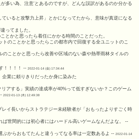
足が多い為、注意'とあるのですが、どんな誤訳があるのか分かる
接していると攻撃力上昇」とかになってたから、意味が真逆になる
が違ってました。
のことかと思ったら着任にかかる時間のことだった。
ットのことかと思ったらこの都市内で回復する全ユニットのこ
ルのことかと思ったら改善や区域のない森や熱帯雨林タイルの
！！！！ --
2022-01-14 (金) 17:34:44
、企業に頼りきりだったか身に染みた
クリアする」実績の達成率が40%って低すぎないか？このゲーム
-
2022-01-13 (木) 12:49:38
1プレイ長いからストラテジー未経験者が「おもったよりすごく時
ば世間的には初心者にはハードル高いゲームなんだよな。 --
ぶからおもてたんと違うってなる率は一定数あるよ --
2022-01-14