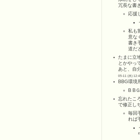
冗長な書き
応援
私も
意な
書き
道だ
たまに立
とかやっ
あと、自
05-11 (水) 12:
BBG環境
B BＧ
忘れたこ
で修正し
毎回
れば