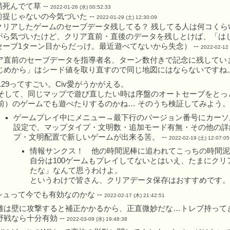
死んでて草 --
2022-01-26 (水) 00:52:33
提じゃないの今気づいた --
2022-01-29 (土) 12:30:09
クリアしたゲームのセーブデータ残してる？ 残してる人は何コくら
がら気づいたけど、クリア直前・直後のデータを残しとけば、「は
ーブ1ターン目からだっけ。最近遊べてないから失念） --
2022-02-12 
ア直前のセーブデータを指導者名、ターン数付きで記念に残していま
じめから」はシード値を取り直すので同じ地図にはならないですね。 
129ってすごい。Civ愛がうかがえる。
そして、同じマップで遊び直したい時は序盤のオートセーブをとっ
前）のゲームでも遊べたりするのかね… そのうち検証してみよう。 
ゲームプレイ中にメニュー→最下行のバージョン番号にカーソ
設定で、マップタイプ・文明数・追加モード有無・その他の詳
プ・文明配置で新しいゲームが出来る筈。 --
2022-02-19 (土) 12:07:05
情報サンクス！ 他の時間泥棒に追われてこっちの時間泥
自分は100ゲームもプレイしてないとはいえ、たまにク
たな」なんて思うわけよ。
というわけで皆さん、クリアデータ保存はおすすめです。 
ュって今でも有効なのかな --
2022-02-17 (木) 21:42:51
離は壁に攻撃すると補正かかるから、正直微妙だな…トレブ持って
野戦なら十分有効 --
2022-03-09 (水) 19:48:38