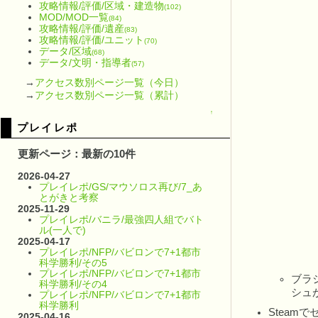
攻略情報/評価/区域・建造物
(102)
MOD/MOD一覧
(84)
攻略情報/評価/遺産
(83)
攻略情報/評価/ユニット
(70)
データ/区域
(68)
データ/文明・指導者
(57)
→
アクセス数別ページ一覧（今日）
→
アクセス数別ページ一覧（累計）
↑
プレイレポ
更新ページ：最新の10件
2026-04-27
プレイレポ/GS/マウソロス再び/7_あ
とがきと考察
2025-11-29
プレイレポ/バニラ/最強四人組でバト
ル(一人で)
2025-04-17
プレイレポ/NFP/バビロンで7+1都市
科学勝利/その5
プレイレポ/NFP/バビロンで7+1都市
ブラ
科学勝利/その4
シュ
プレイレポ/NFP/バビロンで7+1都市
科学勝利
Steam
2025-04-16